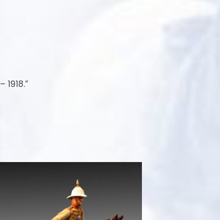
montar había sido suprimida en 1890. El
 al adaptarse el último modelo
 obstante se siguió usando durante años
ra actos ceremoniales.
 1918.”