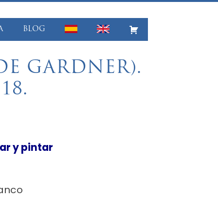
A
BLOG
DE GARDNER).
18.
r y pintar
lanco