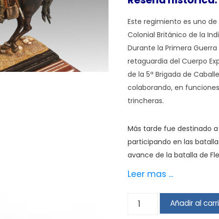
Reseña histórica:
Este regimiento es uno de 
Colonial Británico de la Indi
Durante la Primera Guerra
retaguardia del Cuerpo Ex
de la 5ª Brigada de Caballer
colaborando, en funciones
trincheras.
Más tarde fue destinado a 
participando en las batall
avance de la batalla de Fl
Hindemburg y en la batall
Leer mas ...
En 1918 fue trasladado a 
Expedicionaria de Egipto (1
2º
Añadir al carr
Caballería del Cuerpo Mont
DE