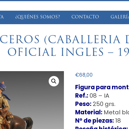
TA
¿QUIÉNES SOMOS?
CONTACTO
GALERÍ
NCEROS (CABALLERIA 
OFICIAL INGLES – 19
€
68,00
Figura para monta
Ref.:
08 – IA
Peso:
250 grs.
Material:
Metal b
Nº de piezas:
18