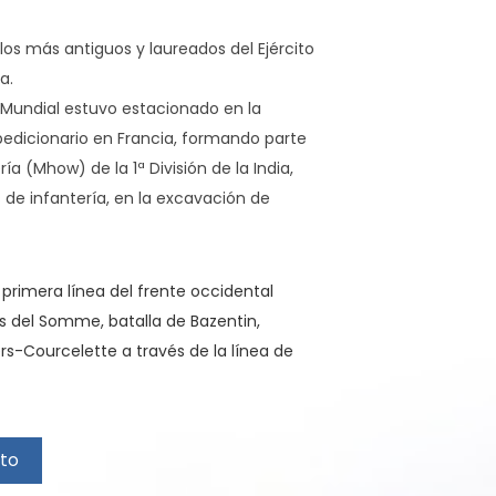
los más antiguos y laureados del Ejército
a.
 Mundial estuvo estacionado en la
pedicionario en Francia, formando parte
ía (Mhow) de la 1ª División de la India,
 de infantería, en la excavación de
primera línea del frente occidental
as del Somme, batalla de Bazentin,
ers-Courcelette a través de la línea de
a de Cambrai.
Oriente Medio formando parte de la Fuerza
0ª Brigada de Caballería, 4ª División de
ito
ado en el Desierto). Participó en las