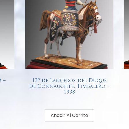
 –
13º de Lanceros del Duque
de Connaught’s. Timbalero –
1938
€
76,00
Añadir Al Carrito