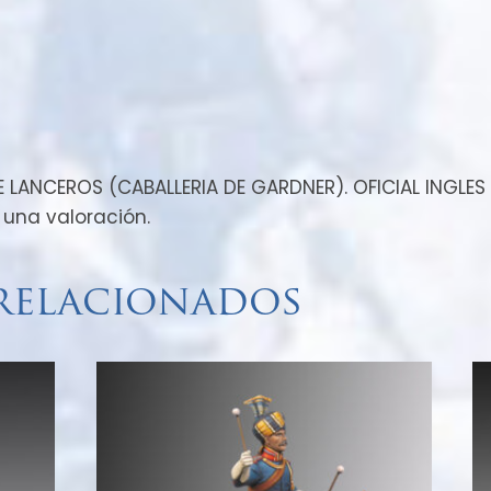
La baticola de la silla de 
petral se suprimió en 1912
reglamentario de silla. No
en las sillas de montar pa
DE LANCEROS (CABALLERIA DE GARDNER). OFICIAL INGLES –
 una valoración.
relacionados