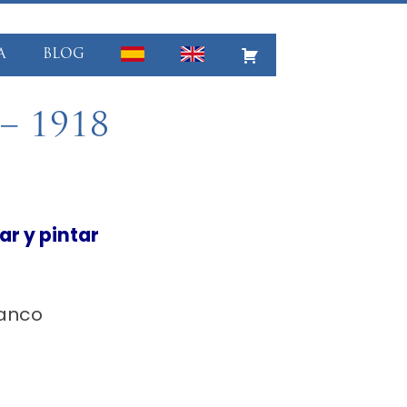
A
BLOG
– 1918
r y pintar
lanco