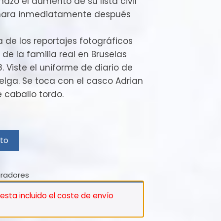
echazó el aumento de su lista civil
ámara inmediatamente después
 de los reportajes fotográficos
 de la familia real en Bruselas
 Viste el uniforme de diario de
belga. Se toca con el casco Adrian
 caballo tordo.
ito
eradores
 esta incluido el coste de envío