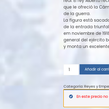
real. El rey Alberto r
que le ofreció la C
de la guerra.
La figura está sacada
de la entrada triunfal
em noviembre de 1918.
general del ejército 
y monta un excelente
Alberto
Añadir al carr
I
de
Categoría:
Reyes y Emp
Bélgica
–
En este precio no
1918
cantidad