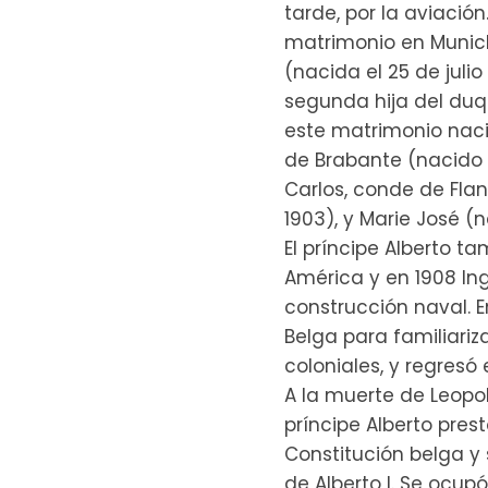
tarde, por la aviación
matrimonio en Munich
(nacida el 25 de juli
segunda hija del duq
este matrimonio nacie
de Brabante (nacido 
Carlos, conde de Fla
1903), y Marie José (
El príncipe Alberto t
América y en 1908 Ing
construcción naval. E
Belga para familiariz
coloniales, y regres
A la muerte de Leopold
príncipe Alberto pres
Constitución belga y 
de Alberto I. Se ocup