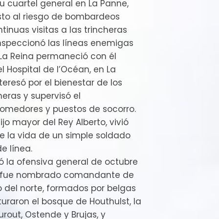
su cuartel general en La Panne,
to al riesgo de bombardeos
tinuas visitas a las trincheras
 inspeccionó las líneas enemigas
La Reina permaneció con él
 Hospital de l’Océan, en La
eresó por el bienestar de los
heras y supervisó el
omedores y puestos de socorro.
hijo mayor del Rey Alberto, vivió
e la vida de un simple soldado
e línea.
 la ofensiva general de octubre
rto fue nombrado comandante de
to del norte, formados por belgas
uraron el bosque de Houthulst, la
urout, Ostende y Brujas, y