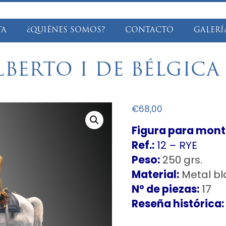
TA
¿QUIÉNES SOMOS?
CONTACTO
GALERÍ
LBERTO I DE BÉLGICA 
€
68,00
Figura para monta
Ref.:
12 – RYE
Peso:
250 grs.
Material:
Metal b
Nº de piezas:
17
Reseña histórica: