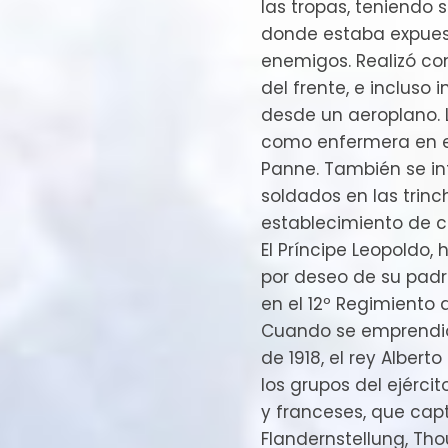
las tropas, teniendo 
donde estaba expues
enemigos. Realizó con
del frente, e incluso
desde un aeroplano. 
como enfermera en el
Panne. También se int
soldados en las trinc
establecimiento de c
El Príncipe Leopoldo, 
por deseo de su padr
en el 12º Regimiento d
Cuando se emprendió
de 1918, el rey Albe
los grupos del ejérci
y franceses, que capt
Flandernstellung, Tho