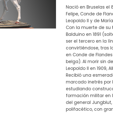
Nació en Bruselas el 8
Felipe, Conde de Fla
Leopoldo II y de Mar
Con la muerte de su 
Balduino en 1891 (sol
ser el tercero en la l
convirtiéndose, tras 
en Conde de Flandes (
belga). Al morir sin d
Leopoldo II en 1909, A
Recibió una esmerad
marcado inetrés por l
estudiando construcc
formación militar en l
del general Jungblut,
polifacético, con gra