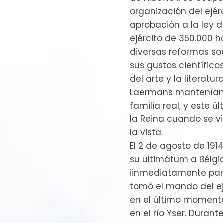
organización del ejér
aprobación a la ley 
ejército de 350.000 
diversas reformas soc
sus gustos científic
del arte y la literatur
Laermans mantenían 
familia real, y este ú
la Reina cuando se v
la vista.
El 2 de agosto de 19
su ultimátum a Bélgic
iinmediatamente para
tomó el mando del e
en el último momento 
en el río Yser. Duran