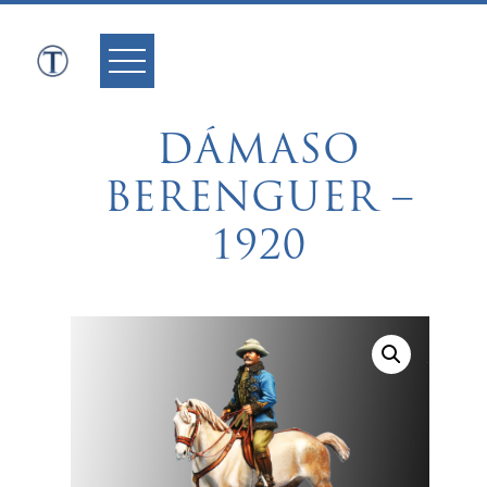
Skip
to
content
DÁMASO
BERENGUER –
1920