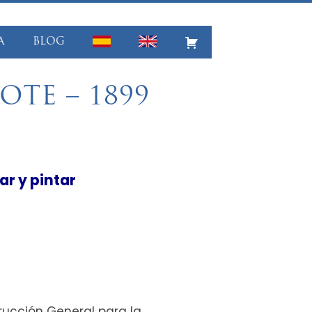
A
BLOG
TE – 1899
r y pintar
trucción General para la