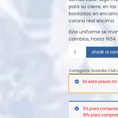
para su cierre; en las
bordadas en encarnado
corona real encima.
Este uniforme se man
cambios, hasta 1934.
Servicio
Añadir al carr
diario
con
Categoría:
Guardia Civil
capote
–
En este precio no
1899
cantidad
5% para compras 
10% para compras