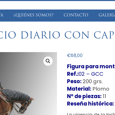
TA
¿QUIÉNES SOMOS?
CONTACTO
GALERÍ
CIO DIARIO CON CAPO
€
68,00
Figura para monta
Ref.:
02 – GCC
Peso:
200 grs.
Material:
Plomo
Nº de piezas:
11
Reseña histórica:
La vigencia de la Ins