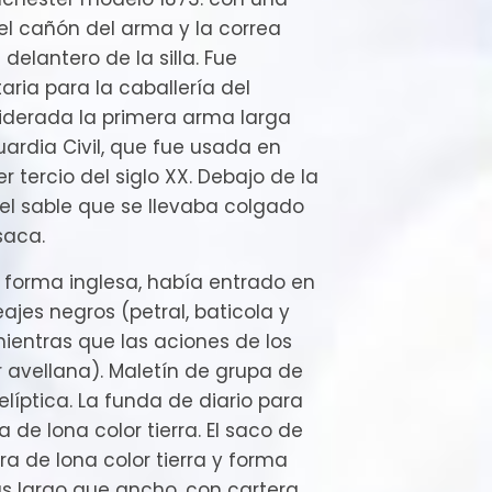
el cañón del arma y la correa
 delantero de la silla. Fue
ria para la caballería del
iderada la primera arma larga
uardia Civil, que fue usada en
r tercio del siglo XX. Debajo de la
 el sable que se llevaba colgado
saca.
e forma inglesa, había entrado en
eajes negros (petral, baticola y
ientras que las aciones de los
r avellana). Maletín de grupa de
líptica. La funda de diario para
 de lona color tierra. El saco de
ra de lona color tierra y forma
ás largo que ancho, con cartera