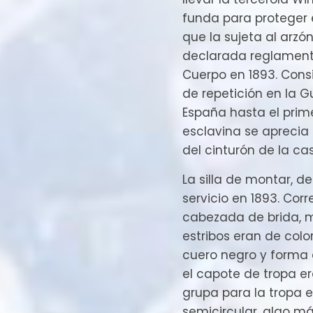
funda para proteger 
que la sujeta al arzón
declarada reglamenta
Cuerpo en 1893. Cons
de repetición en la G
España hasta el prime
esclavina se aprecia
del cinturón de la ca
La silla de montar, d
servicio en 1893. Corr
cabezada de brida, m
estribos eran de colo
cuero negro y forma e
el capote de tropa era
grupa para la tropa e
semicircular, algo m