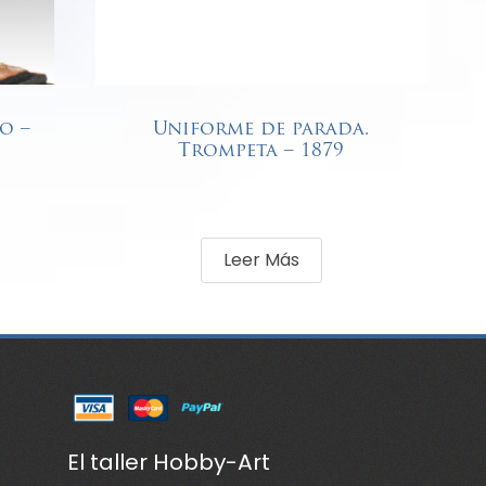
o –
Uniforme de parada.
Trompeta – 1879
Leer Más
El taller Hobby-Art