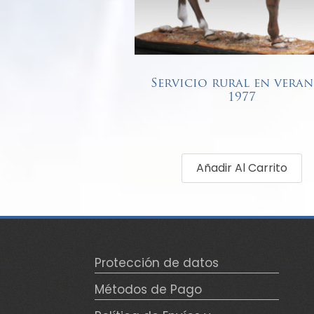
Servicio rural en veran
1977
€
68,00
Añadir Al Carrito
Protección de datos
Métodos de Pago