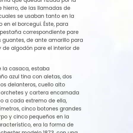
enía que quedar rizada por la
 hierro, de las llamadas de
 cuales se usaban tanto en la
en el borceguí. Éste, para
a pestaña correspondiente pare
os guantes, de ante amarillo para
 y de algodón pare el interior de
ue la casaca, estaba
o azul tina con aletas, dos
 los delanteros, cuello alto
corchetes y cartera encarnada
o a cada extremo de ella,
ímetros, cinco botones grandes
rpo y cinco pequeños en la
aracterístico, era la forma de
inchester modelo 1873. con una