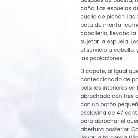
después de puesta, t
caña. Las espuelas de
cuello de pichón, las
bota de montar como 
caballería, llevaba l
sujetar la espuela. L
el servicio a caballo,
las poblaciones.
El capote, al igual q
confeccionado de pañ
bolsillos interiores en
abrochado con tres 
con un botón pequeñ
esclavina de 47 cent
para abrochar el cue
abertura posterior. C
llevar la tercerola W