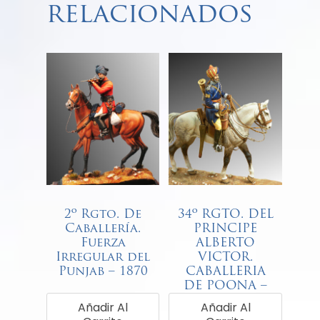
relacionados
2º Rgto. De
34º RGTO. DEL
Caballería.
PRINCIPE
Fuerza
ALBERTO
Irregular del
VICTOR.
Punjab – 1870
CABALLERIA
DE POONA –
€
68,00
1908
Añadir Al
Añadir Al