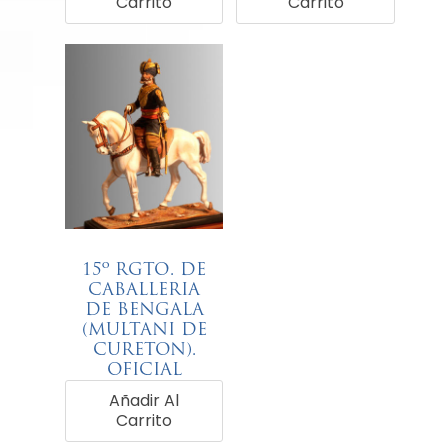
Carrito
€
Carrito
68,00
15º RGTO. DE
CABALLERIA
DE BENGALA
(MULTANI DE
CURETON).
OFICIAL
NATIVO –
Añadir Al
1887.
Carrito
€
68,00