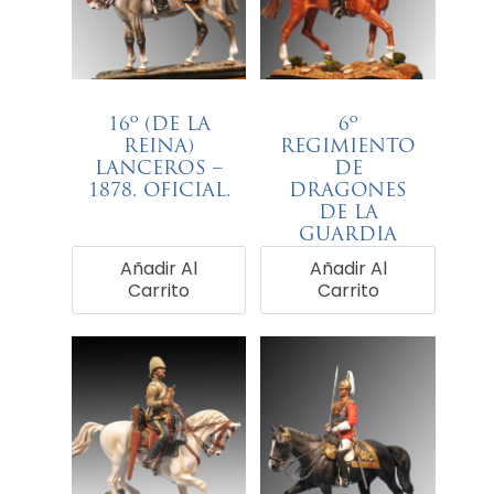
16º (DE LA
6º
REINA)
REGIMIENTO
LANCEROS –
DE
1878. OFICIAL.
DRAGONES
DE LA
€
68,00
GUARDIA
(CARABINEROS)
Añadir Al
Añadir Al
– 1858.
Carrito
Carrito
€
68,00