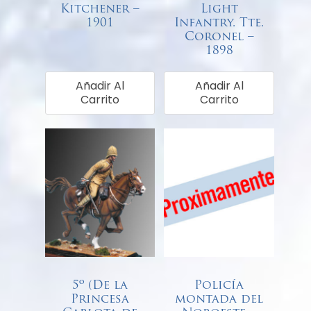
Kitchener –
Light
1901
Infantry. Tte.
Coronel –
€
68,00
1898
€
68,00
Añadir Al
Añadir Al
Carrito
Carrito
5º (De la
Policía
Princesa
montada del