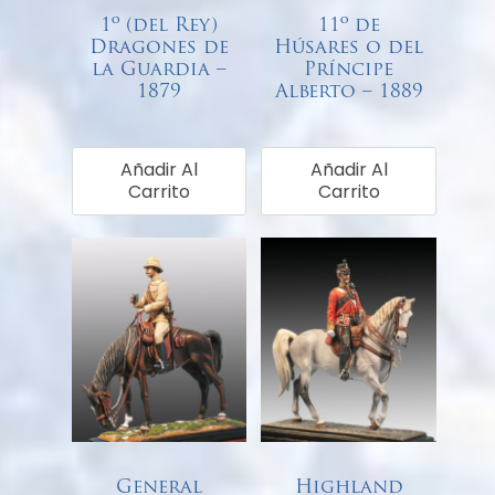
1º (del Rey)
11º de
Dragones de
Húsares o del
la Guardia –
Príncipe
1879
Alberto – 1889
€
68,00
€
68,00
Añadir Al
Añadir Al
Carrito
Carrito
General
Highland